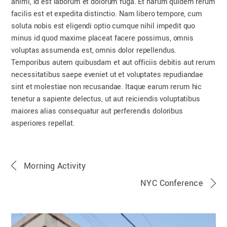
animi, id est laborum et dolorum fuga. Et harum quidem rerum
With Sidebar
facilis est et expedita distinctio. Nam libero tempore, cum
soluta nobis est eligendi optio cumque nihil impedit quo
minus id quod maxime placeat facere possimus, omnis
voluptas assumenda est, omnis dolor repellendus.
Temporibus autem quibusdam et aut officiis debitis aut rerum
necessitatibus saepe eveniet ut et voluptates repudiandae
sint et molestiae non recusandae. Itaque earum rerum hic
tenetur a sapiente delectus, ut aut reiciendis voluptatibus
maiores alias consequatur aut perferendis doloribus
asperiores repellat.
Morning Activity
NYC Conference