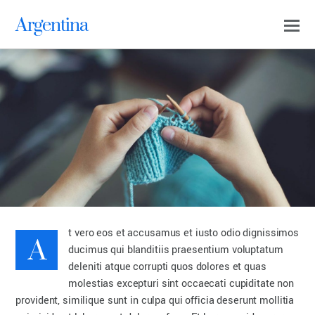
Argentina
A
t vero eos et accusamus et iusto odio dignissimos
MARC
ducimus qui blanditiis praesentium voluptatum
APRIL 10, 2016
deleniti atque corrupti quos dolores et quas
0
molestias excepturi sint occaecati cupiditate non
provident, similique sunt in culpa qui officia deserunt mollitia
UNCATEGORIZED